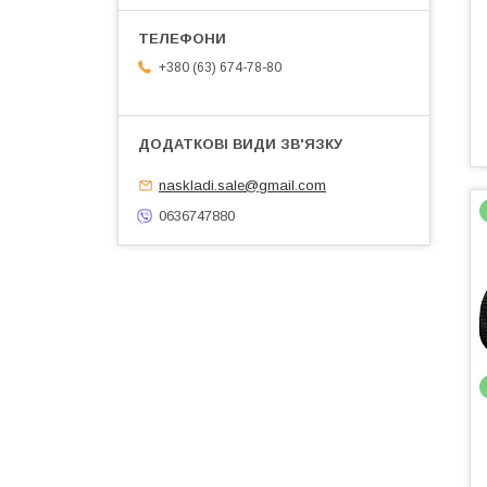
+380 (63) 674-78-80
naskladi.sale@gmail.com
0636747880