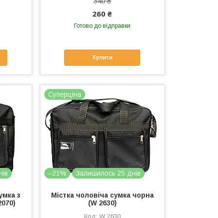
340 ₴
260 ₴
Готово до відправки
Купити
Суперціна
нів
–21%
Залишилось 25 днів
умка з
Містка чоловіча сумка чорна
070)
(W 2630)
W 2630