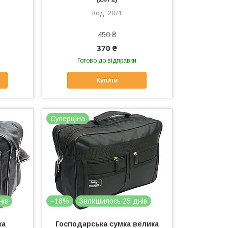
2071
450 ₴
370 ₴
Готово до відправки
Купити
Суперціна
нів
–18%
Залишилось 25 днів
ка
Господарська сумка велика