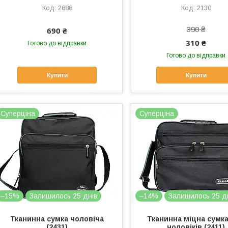
2686
2130
390 ₴
690 ₴
310 ₴
Готово до відправки
Готово до відправки
Купити
Купити
Суперціна
Суперціна
–15%
Залишилось 25 днів
–14%
Залишилось 25 д
Тканинна сумка чоловіча
Тканинна міцна сумк
(2431)
чоловіків (2411)