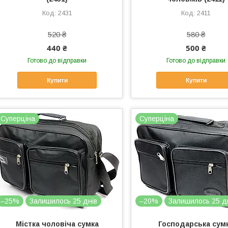
2431
2411
520 ₴
580 ₴
440 ₴
500 ₴
Готово до відправки
Готово до відправки
Купити
Купити
Суперціна
Суперціна
–25%
Залишилось 25 днів
–20%
Залишилось 25 д
Містка чоловіча сумка
Господарська сум