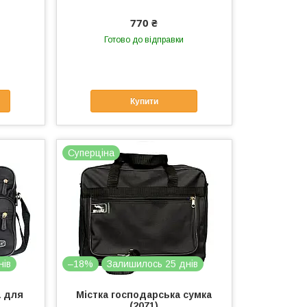
770 ₴
Готово до відправки
Купити
Суперціна
нів
–18%
Залишилось 25 днів
а для
Містка господарська сумка
(2071)