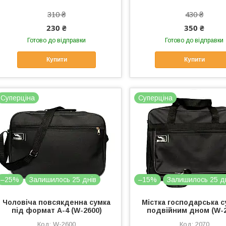
310 ₴
430 ₴
230 ₴
350 ₴
Готово до відправки
Готово до відправки
Купити
Купити
Суперціна
Суперціна
–25%
Залишилось 25 днів
–15%
Залишилось 25 д
Чоловіча повсякденна сумка
Містка господарська с
під формат А-4 (W-2600)
подвійним дном (W-2
W-2600
2070