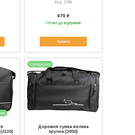
2281
670 ₴
Готово до відправки
Купити
Суперціна
нів
ля
Дорожня сумка велика
(2130)
зручна (3050)