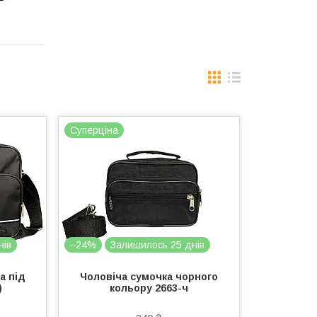
Суперціна
нів
–24%
Залишилось 25 днів
а під
Чоловіча сумочка чорного
)
кольору 2663-ч