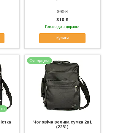
390 ₴
310 ₴
Готово до відправки
Купити
Суперціна
нів
істка
Чоловіча велика сумка 2в1
(2281)