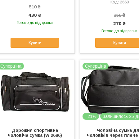
2660
510 ₴
430 ₴
350 ₴
270 ₴
Готово до відправки
Готово до відправки
Купити
Купити
Суперціна
Суперціна
–21%
Залишилось 25 д
Дорожня спортивна
Чоловіча сумка д
чоловіча сумка (W 2686)
чоловіків через плече 