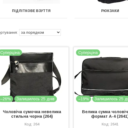
ПІДЛІТКОВЕ ВЗУТТЯ
РЮКЗАКИ
Суперціна
Суперціна
–26%
Залишилось 25 днів
–19%
Залишилось 25 д
Чоловіча сумочка невелика
Велика сумка чоловіч
стильна чорна (264)
формат А-4 (2641
264
2641