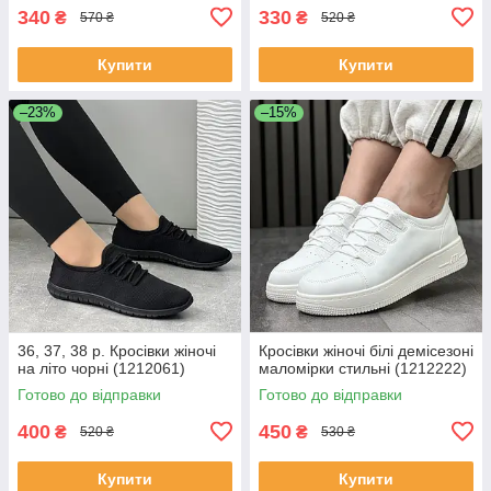
340
330
₴
₴
570 ₴
520 ₴
Купити
Купити
–23%
–15%
36, 37, 38 р. Кросівки жіночі
Кросівки жіночі білі демісезоні
на літо чорні (1212061)
маломірки стильні (1212222)
Готово до відправки
Готово до відправки
400
450
₴
₴
520 ₴
530 ₴
Купити
Купити