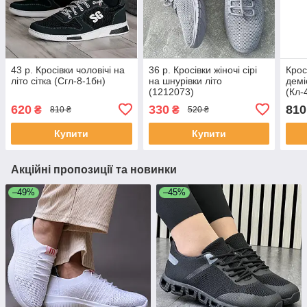
43 р. Кросівки чоловічі на
36 р. Кросівки жіночі сірі
Крос
літо сітка (Сгл-8-1бн)
на шнурівки літо
демі
(1212073)
(Кл-
620
330
810
₴
₴
810 ₴
520 ₴
Купити
Купити
Акційні пропозиції та новинки
–49%
–45%