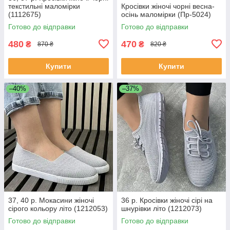
текстильні маломірки
Кросівки жіночі чорні весна-
(1112675)
осінь маломірки (Пр-5024)
Готово до відправки
Готово до відправки
480
470
₴
₴
870 ₴
820 ₴
Купити
Купити
–40%
–37%
37, 40 р. Мокасини жіночі
36 р. Кросівки жіночі сірі на
сірого кольору літо (1212053)
шнурівки літо (1212073)
Готово до відправки
Готово до відправки