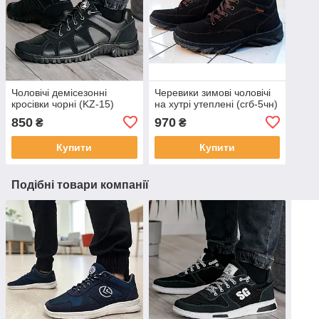
Чоловічі демісезонні
Черевики зимові чоловічі
кросівки чорні (KZ-15)
на хутрі утеплені (сгб-5чн)
850
970
₴
₴
Купити
Купити
Подібні товари компанії