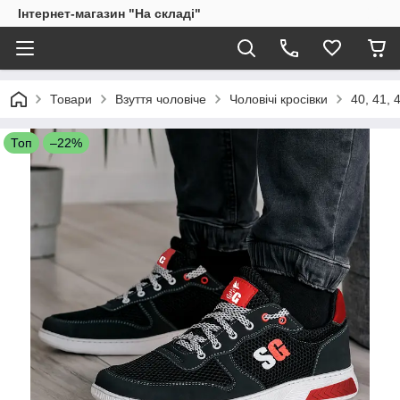
Інтернет-магазин "На складі"
Товари
Взуття чоловіче
Чоловічі кросівки
40, 41, 
Топ
–22%