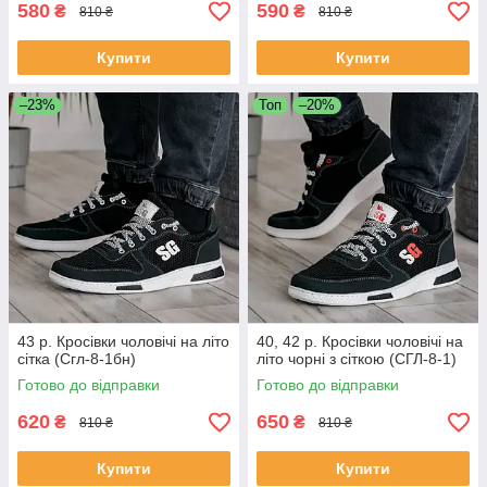
580
590
₴
₴
810 ₴
810 ₴
Купити
Купити
–23%
Топ
–20%
43 р. Кросівки чоловічі на літо
40, 42 р. Кросівки чоловічі на
сітка (Сгл-8-1бн)
літо чорні з сіткою (СГЛ-8-1)
Готово до відправки
Готово до відправки
620
650
₴
₴
810 ₴
810 ₴
Купити
Купити