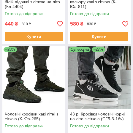
білій підошві з сіткою на літо
кольору хакі з сіткою (К-
(Кл-4404)
Юа-811)
Готово до відправки
Готово до відправки
440
580
₴
₴
810 ₴
830 ₴
Купити
Купити
–28%
Суперціна
–27%
Чоловічі кросівки хакі літні з
43 р. Кросівки чоловічі чорні
сіткою (К-Юа-265)
на літо з сіткою (СГЛ-3-1бч)
Готово до відправки
Готово до відправки