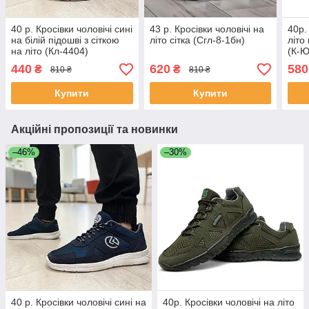
40 р. Кросівки чоловічі сині
43 р. Кросівки чоловічі на
40р.
на білій підошві з сіткою
літо сітка (Сгл-8-1бн)
літо
на літо (Кл-4404)
(К-Ю
440
620
580
₴
₴
810 ₴
810 ₴
Купити
Купити
Акційні пропозиції та новинки
–46%
–30%
40 р. Кросівки чоловічі сині на
40р. Кросівки чоловічі на літо