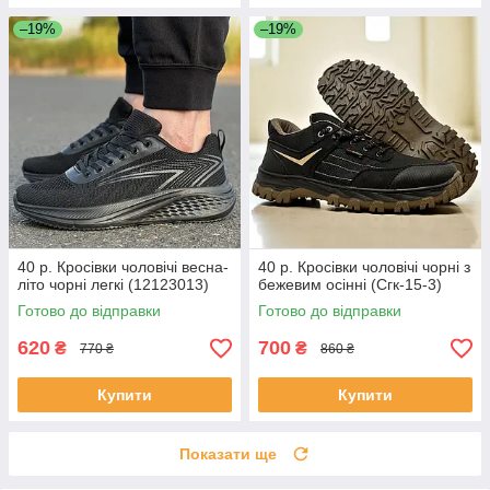
–19%
–19%
40 р. Кросівки чоловічі весна-
40 р. Кросівки чоловічі чорні з
літо чорні легкі (12123013)
бежевим осінні (Сгк-15-3)
Готово до відправки
Готово до відправки
620
700
₴
₴
770 ₴
860 ₴
Купити
Купити
Показати ще