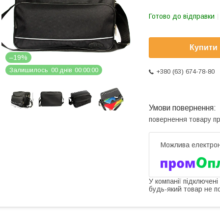
Готово до відправки
Купити
–19%
Залишилось
0
0
днів
0
0
0
0
0
0
+380 (63) 674-78-80
повернення товару п
У компанії підключені
будь-який товар не п