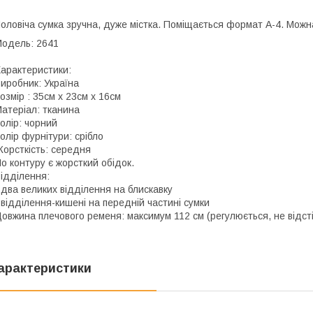
оловіча сумка зручна, дуже містка. Поміщається формат А-4. Можна 
одель: 2641
арактеристики:
иробник: Україна
озмір : 35см х 23см х 16см
атеріал: тканина
олір: чорний
олір фурнітури: срібло
орсткість: середня
о контуру є жорсткий обідок.
ідділення:
 два великих відділення на блискавку
 відділення-кишені на передній частині сумки
овжина плечового ременя: максимум 112 см (регулюється, не відст
арактеристики