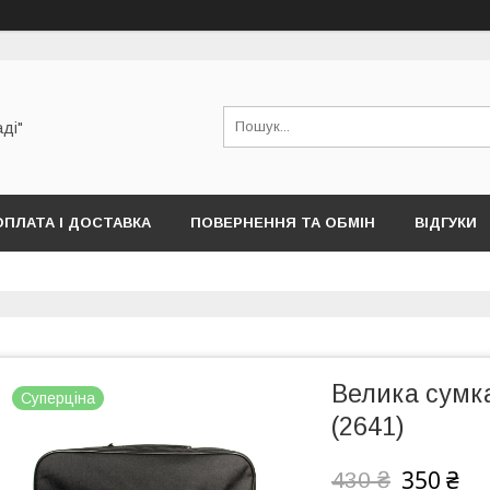
аді"
ОПЛАТА І ДОСТАВКА
ПОВЕРНЕННЯ ТА ОБМІН
ВІДГУКИ
Велика сумка
Суперціна
(2641)
350 ₴
430 ₴