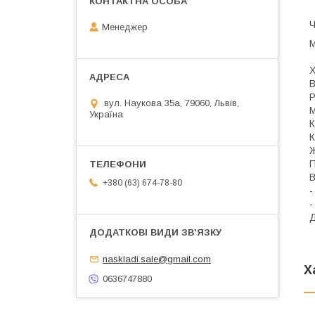
Ч
Менеджер
М
Х
В
Р
вул. Наукова 35а, 79060, Львів,
М
Україна
К
К
Ж
П
В
+380 (63) 674-78-80
-
-
Д
naskladi.sale@gmail.com
Х
0636747880