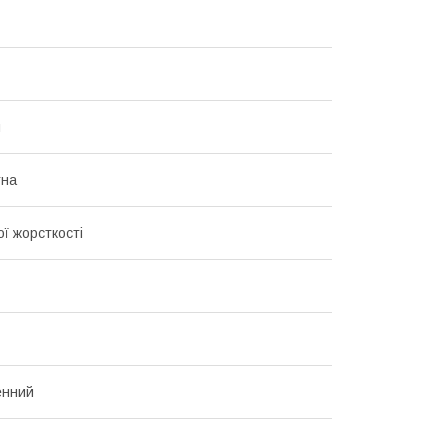
й
тна
ї жорсткості
енний