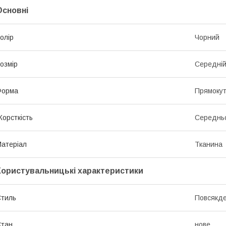
Основні
олір
Чорний
озмір
Середні
Форма
Прямоку
орсткість
Середньо
атеріал
Тканина
Користувальницькі характеристики
тиль
Повсякд
Стан
нове